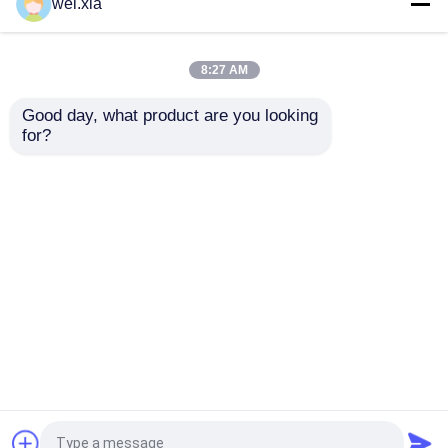
कपड़ा रासायनिक कंक्रीट
लाइट साउंड अलार्म डिवाइस
wei.xia
आटोक्लेव
और सेफ्टी इंटरलॉक के साथ
कंक्रीट आटोक्लेव
8:27 AM
सबसे अच्छी कीमत
सबसे अच्छी कीमत
Good day, what product are you looking 
for?
हमसे संपर्क करें
हमसे संपर्क करें
और देखो
होम
हमारे बारे में
हमसे संपर्क करें
Desktop Site
साइटमैप
गोपनीयता नीति
गुणवत्ता
AAC आटोक्लेव
चीन का कारखाना.Copyright ©
2026 Jiangsu Olymspan Equipment Eechnology