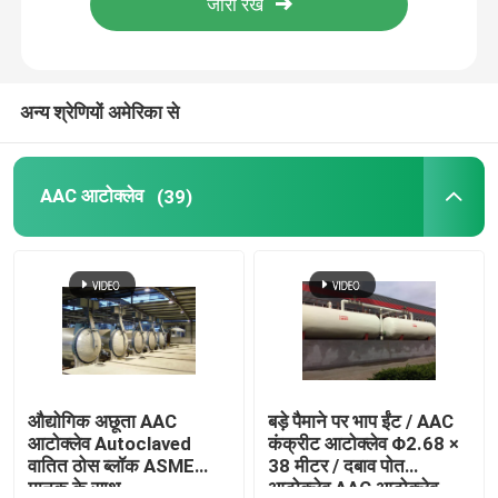
हमारे बारे में
अन्य श्रेणियों अमेरिका से
कारखाने का दौरा
AAC आटोक्लेव
(39)
गुणवत्ता नियंत्रण
हमसे संपर्क करें
समाचार
मामले
औद्योगिक अछूता AAC
बड़े पैमाने पर भाप ईंट / AAC
आटोक्लेव Autoclaved
कंक्रीट आटोक्लेव Φ2.68 ×
वातित ठोस ब्लॉक ASME
38 मीटर / दबाव पोत
AAC आटोक्लेव
मानक के साथ
आटोक्लेव AAC आटोक्लेव