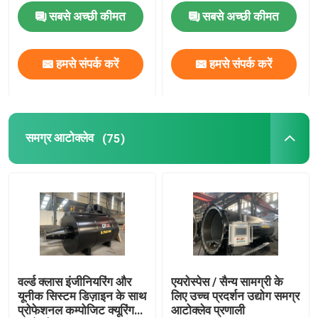
सबसे अच्छी कीमत
सबसे अच्छी कीमत
समग्र आटोक्लेव
हमसे संपर्क करें
हमसे संपर्क करें
आटोक्लेव vulcanizing
टुकड़े टुकड़े में काँच आटोक्लेव
समग्र आटोक्लेव
(75)
ठोस आटोक्लेव
औद्योगिक आटोक्लेव
लकड़ी आटोक्लेव
वर्ल्ड क्लास इंजीनियरिंग और
एयरोस्पेस / सैन्य सामग्री के
यूनीक सिस्टम डिज़ाइन के साथ
लिए उच्च प्रदर्शन उद्योग समग्र
कार्बन फाइबर उत्पाद
प्रोफेशनल कम्पोजिट क्यूरिंग
आटोक्लेव प्रणाली