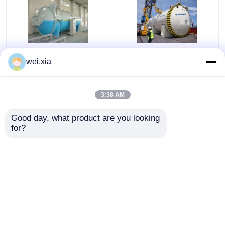
दबाव रक्षा औद्योगिक आटोक्लेव
उच्च दबाव रासायनिक टुकड़े
wei.xia
मशीन सुरक्षा गूंथ साथ Φ2.5m
टुकड़े में ग्लास औद्योगिक
आटोक्लेव ब्लॉक पौधे Φ2m
बनाना
3:38 AM
सबसे अच्छी कीमत
सबसे अच्छी कीमत
Good day, what product are you looking 
for?
हमसे संपर्क करें
हमसे संपर्क करें
और देखो
होम
हमारे बारे में
हमसे संपर्क करें
Desktop Site