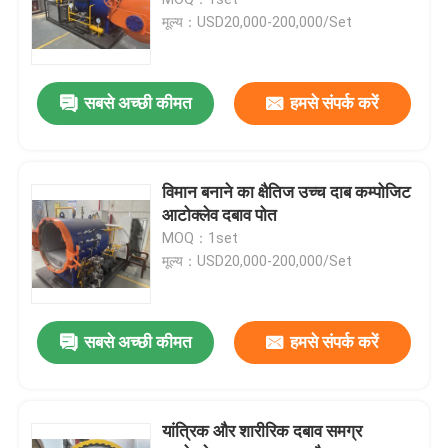
मूल्य：USD20,000-200,000/Set
समग्र आटोक्लेव
सबसे अच्छी कीमत
हमसे संपर्क करें
आटोक्लेव vulcanizing
टुकड़े टुकड़े में काँच आटोक्लेव
विमान बनाने का क्षैतिज उच्च दाब कम्पोजिट
आटोक्लेव दबाव पोत
MOQ：1set
ठोस आटोक्लेव
मूल्य：USD20,000-200,000/Set
औद्योगिक आटोक्लेव
सबसे अच्छी कीमत
हमसे संपर्क करें
लकड़ी आटोक्लेव
यांत्रिक और शारीरिक दबाव समग्र
कार्बन फाइबर उत्पाद