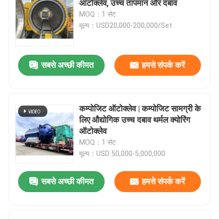
आटोक्लेव, उच्च तापमान और दबाव
MOQ：1 सेट
कार्बन कम्पोजिट पार्ट्स
मूल्य：USD20,000-200,000/Set
रासायनिक दबाव वाहिकाओं
सबसे अच्छी कीमत
हमसे संपर्क करें
रासायनिक हीट एक्सचेंजर
कम्पोजिट ऑटोक्लेव | कम्पोजिट सामग्री के
भाप बॉयलर तेल निकाल दिया
लिए औद्योगिक उच्च दबाव थर्मल क्योरिंग
ऑटोक्लेव
MOQ：1 सेट
रासायनिक स्तंभ
मूल्य：USD 50,000-5,000,000
रासायनिक भंडारण टैंक
सबसे अच्छी कीमत
हमसे संपर्क करें