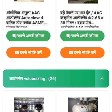
औद्योगिक अछूता AAC
बड़े पैमाने पर भाप ईंट / AAC
आटोक्लेव Autoclaved
कंक्रीट आटोक्लेव Φ2.68 ×
वातित ठोस ब्लॉक ASME
38 मीटर / दबाव पोत
मानक के साथ
आटोक्लेव AAC आटोक्लेव
सबसे अच्छी कीमत
सबसे अच्छी कीमत
हमसे संपर्क करें
हमसे संपर्क करें
आटोक्लेव vulcanizing
(26)