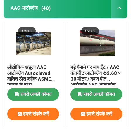
AAC आटोक्लेव
(40)
औद्योगिक अछूता AAC
बड़े पैमाने पर भाप ईंट / AAC
आटोक्लेव Autoclaved
कंक्रीट आटोक्लेव Φ2.68 ×
वातित ठोस ब्लॉक ASME
38 मीटर / दबाव पोत
मानक के साथ
आटोक्लेव AAC आटोक्लेव
सबसे अच्छी कीमत
सबसे अच्छी कीमत
हमसे संपर्क करें
हमसे संपर्क करें