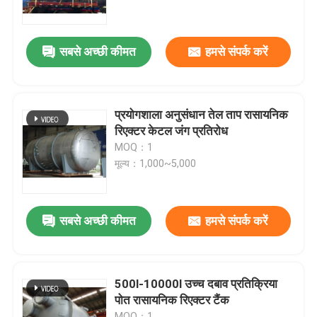
हमारे बारे में
सबसे अच्छी कीमत
हमसे संपर्क करें
कारखाने का दौरा
प्रयोगशाला अनुसंधान तेल ताप रासायनिक
गुणवत्ता नियंत्रण
रिएक्टर केटल जंग प्रतिरोध
MOQ：1
मूल्य：1,000~5,000
हमसे संपर्क करें
समाचार
सबसे अच्छी कीमत
हमसे संपर्क करें
मामले
500l-10000l उच्च दबाव प्रतिक्रिया
पोत रासायनिक रिएक्टर टैंक
AAC आटोक्लेव
MOQ：1