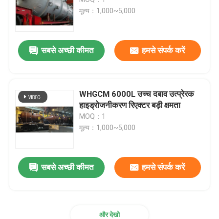
मूल्य：1,000~5,000
समग्र आटोक्लेव
सबसे अच्छी कीमत
हमसे संपर्क करें
आटोक्लेव vulcanizing
टुकड़े टुकड़े में काँच आटोक्लेव
WHGCM 6000L उच्च दबाव उत्प्रेरक
हाइड्रोजनीकरण रिएक्टर बड़ी क्षमता
MOQ：1
ठोस आटोक्लेव
मूल्य：1,000~5,000
औद्योगिक आटोक्लेव
सबसे अच्छी कीमत
हमसे संपर्क करें
लकड़ी आटोक्लेव
कार्बन फाइबर उत्पाद
और देखो