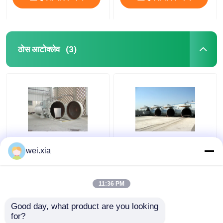
ठोस आटोक्लेव
(3)
कपड़ा रासायनिक कंक्रीट
लाइट साउंड अलार्म डिवाइस
wei.xia
आटोक्लेव
और सेफ्टी इंटरलॉक के साथ
कंक्रीट आटोक्लेव
11:36 PM
सबसे अच्छी कीमत
सबसे अच्छी कीमत
Good day, what product are you looking 
for?