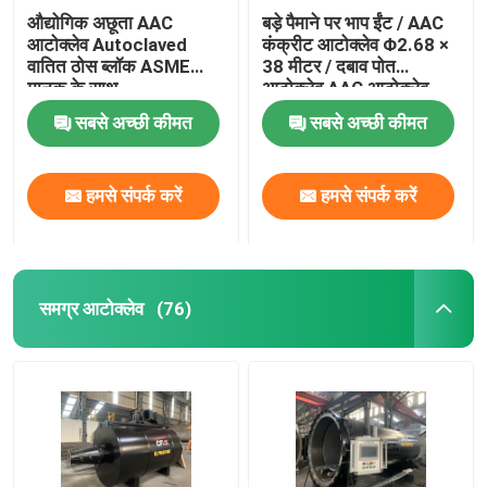
औद्योगिक अछूता AAC
बड़े पैमाने पर भाप ईंट / AAC
आटोक्लेव Autoclaved
कंक्रीट आटोक्लेव Φ2.68 ×
वातित ठोस ब्लॉक ASME
38 मीटर / दबाव पोत
मानक के साथ
आटोक्लेव AAC आटोक्लेव
सबसे अच्छी कीमत
सबसे अच्छी कीमत
हमसे संपर्क करें
हमसे संपर्क करें
समग्र आटोक्लेव
(76)