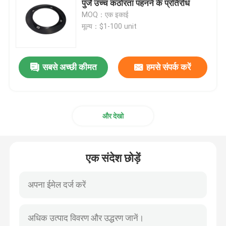
पुर्जे उच्च कठोरता पहनने के प्रतिरोध
MOQ：एक इकाई
कार्बन कम्पोजिट पार्ट्स
मूल्य：$1-100 unit
रासायनिक दबाव वाहिकाओं
सबसे अच्छी कीमत
हमसे संपर्क करें
रासायनिक हीट एक्सचेंजर
और देखो
भाप बॉयलर तेल निकाल दिया
रासायनिक स्तंभ
एक संदेश छोड़ें
रासायनिक भंडारण टैंक