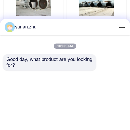
कपड़ा रासायनिक कंक्रीट
लाइट साउंड अलार्म डिवाइस
yanan.zhu
आटोक्लेव
और सेफ्टी इंटरलॉक के साथ
कंक्रीट आटोक्लेव
10:06 AM
सबसे अच्छी कीमत
सबसे अच्छी कीमत
Good day, what product are you looking 
for?
हमसे संपर्क करें
हमसे संपर्क करें
और देखो
होम
हमारे बारे में
हमसे संपर्क करें
Desktop Site
साइटमैप
गोपनीयता नीति