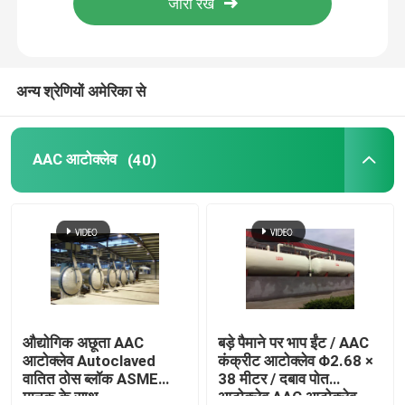
हमारे बारे में
अन्य श्रेणियों अमेरिका से
कारखाने का दौरा
AAC आटोक्लेव
(40)
गुणवत्ता नियंत्रण
हमसे संपर्क करें
समाचार
मामले
औद्योगिक अछूता AAC
बड़े पैमाने पर भाप ईंट / AAC
आटोक्लेव Autoclaved
कंक्रीट आटोक्लेव Φ2.68 ×
वातित ठोस ब्लॉक ASME
38 मीटर / दबाव पोत
AAC आटोक्लेव
मानक के साथ
आटोक्लेव AAC आटोक्लेव