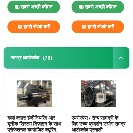
सबसे अच्छी कीमत
सबसे अच्छी कीमत
समग्र आटोक्लेव
हमसे संपर्क करें
हमसे संपर्क करें
आटोक्लेव vulcanizing
टुकड़े टुकड़े में काँच आटोक्लेव
समग्र आटोक्लेव
(76)
ठोस आटोक्लेव
औद्योगिक आटोक्लेव
लकड़ी आटोक्लेव
वर्ल्ड क्लास इंजीनियरिंग और
एयरोस्पेस / सैन्य सामग्री के
यूनीक सिस्टम डिज़ाइन के साथ
लिए उच्च प्रदर्शन उद्योग समग्र
कार्बन फाइबर उत्पाद
प्रोफेशनल कम्पोजिट क्यूरिंग
आटोक्लेव प्रणाली