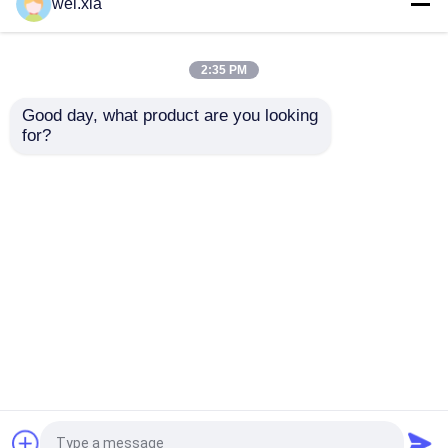
कपड़ा रासायनिक कंक्रीट
लाइट साउंड अलार्म डिवाइस
wei.xia
आटोक्लेव
और सेफ्टी इंटरलॉक के साथ
कंक्रीट आटोक्लेव
2:35 PM
सबसे अच्छी कीमत
सबसे अच्छी कीमत
Good day, what product are you looking 
for?
हमसे संपर्क करें
हमसे संपर्क करें
और देखो
होम
हमारे बारे में
हमसे संपर्क करें
Desktop Site
साइटमैप
गोपनीयता नीति
गुणवत्ता
AAC आटोक्लेव
चीन का कारखाना.Copyright ©
2026 Jiangsu Olymspan Equipment Eechnology