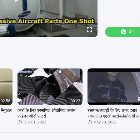
चैट
02:56
00:23
व मैनुअल
कारों के लिए प्रमाणित औद्योगिक कार्बन
रसायन/लकड़ी के लिए उच्च दबाव
फाइबर ऑटो पार्ट्स
स्वचालित एएसी आटोक्लेव/एएसी ब्
प्लांट 1.6 मी
July 01, 2022
May 20, 2022