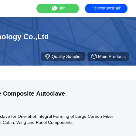
चैट
हमसे संपर्क करें
ology Co.,Ltd
Quality Supplier
Main Products
e Composite Autoclave
clave for One-Shot Integral Forming of Large Carbon Fiber
ft Cabin, Wing and Panel Components