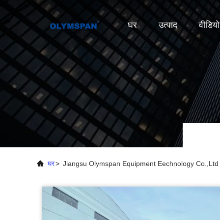
घर
उत्पाद
वीडियो
घर
>
Jiangsu Olymspan Equipment Eechnology Co.,Ltd क