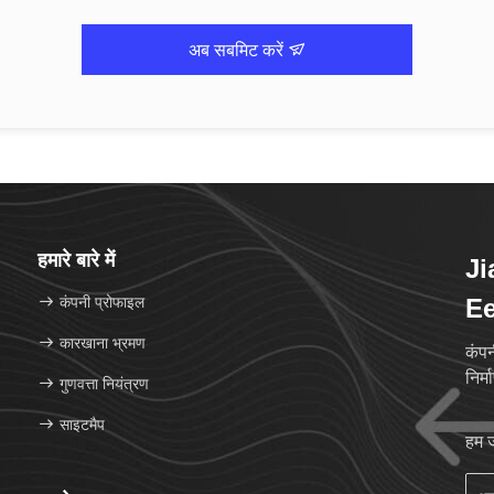
अब सबमिट करें
हमारे बारे में
J
कंपनी प्रोफाइल
Ee
कारखाना भ्रमण
कंपन
निर्
गुणवत्ता नियंत्रण
साइटमैप
हम ज