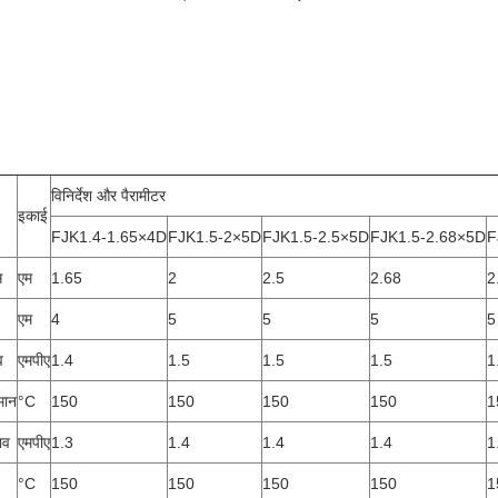
विनिर्देश और पैरामीटर
इकाई
FJK1.4-1.65×4D
FJK1.5-2×5D
FJK1.5-2.5×5D
FJK1.5-2.68×5D
F
स
एम
1.65
2
2.5
2.68
2
एम
4
5
5
5
5
व
एमपीए
1.4
1.5
1.5
1.5
1
मान
°C
150
150
150
150
1
ाव
एमपीए
1.3
1.4
1.4
1.4
1
°C
150
150
150
150
1