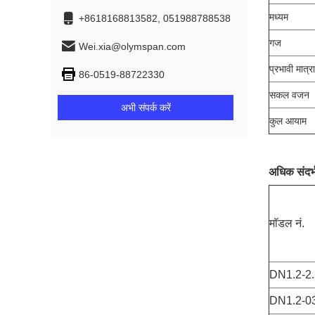
मध्यम
+8618168813582, 051988788538
गज
Wei.xia@olymspan.com
प्रभावी मात्रा
86-0519-88722330
सकल वजन
अभी संपर्क करें
कुल आयाम
अधिक संदर्
मॉडल नं.
DN1.2-2.
DN1.2-0