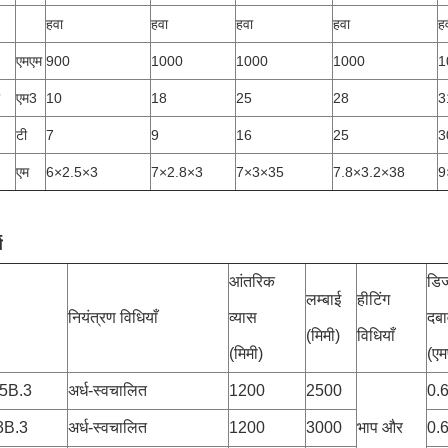
हवा
हवा
हवा
हवा
ह
एमएम
900
1000
1000
1000
1
एम3
10
18
25
28
3
टी
7
9
16
25
3
एम
6×2.5×3
7×2.8×3
7×3×35
7.8×3.2×38
9
भ
आंतरिक
डि
लम्बाई
हीटिंग
नियंत्रण विधियाँ
व्यास
दबा
(मिमी)
विधियाँ
(मिमी)
(एम
5B.3
अर्ध-स्वचालित
1200
2500
0.
3B.3
अर्ध-स्वचालित
1200
3000
भाप और
0.