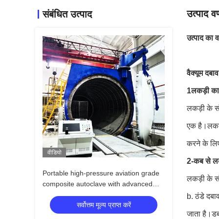
उत्पाद वर
संबंधित उत्पाद
उत्पाद का व
वैक्यूम दबा
1लकड़ी का स
लकड़ी के सं
एक है।लकड़
करने के ल
वीडियो
2-कब से लक
Portable high-pressure aviation grade
लकड़ी के सं
composite autoclave with advanced
control systems for UAV and aerospace
b. ठंडे दबा
सर्वोत्तम मूल्य प्राप्त करें
applications
जाता है।डब