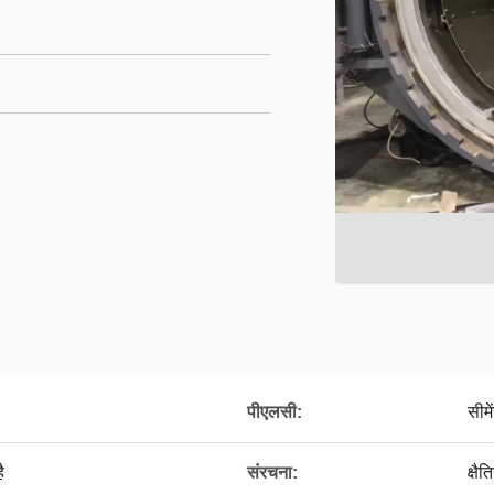
पीएलसी:
सीमे
ै
संरचना:
क्षै