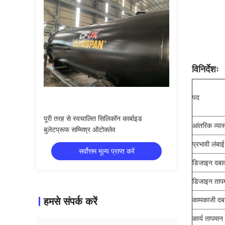
विनिर्देशः
पद
पूरी तरह से स्वचालित सिलिकॉन कार्बाइड
आंतरिक व्या
बुलेटप्रूफ सम्मिश्र ऑटोक्लेव
प्रभावी लंबाई
सर्वोत्तम मूल्य प्राप्त करें
डिजाइन दबा
डिजाइन ताप
हमसे संपर्क करें
कामकाजी दब
कार्य तापमान