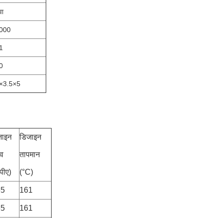
वा
000
1
0
×3.5×5
जाइन
डिजाइन
व
तापमान
पीए)
(°C)
65
161
65
161