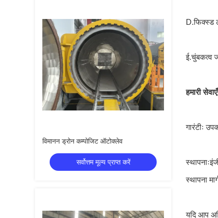
D.फिक्स्ड ल
ई.चुंबकत्व
हमारी सेवाएँ
गारंटीः उप
विमानन ड्रोन कम्पोजिट ऑटोक्लेव
सर्वोत्तम मूल्य प्राप्त करें
स्थापनाःइं
स्थापना मार
यदि आप अधिक