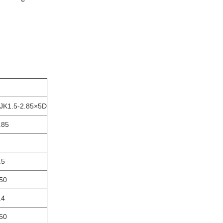
JK1.5-2.85×5D
.85
.5
50
.4
50