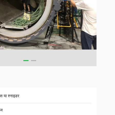
ंस या श्नाइडर
तिज