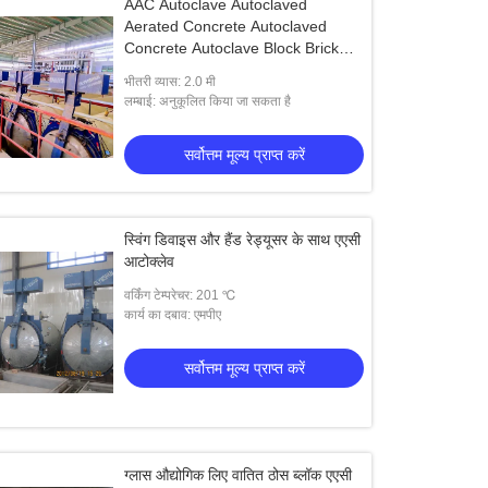
AAC Autoclave Autoclaved
Aerated Concrete Autoclaved
Concrete Autoclave Block Brick
Building Materials
भीतरी व्यास: 2.0 मी
लम्बाई: अनुकूलित किया जा सकता है
सर्वोत्तम मूल्य प्राप्त करें
स्विंग डिवाइस और हैंड रेड्यूसर के साथ एएसी
आटोक्लेव
वर्किंग टेम्परेचर: 201 ℃
कार्य का दबाव: एमपीए
सर्वोत्तम मूल्य प्राप्त करें
ग्लास औद्योगिक लिए वातित ठोस ब्लॉक एएसी