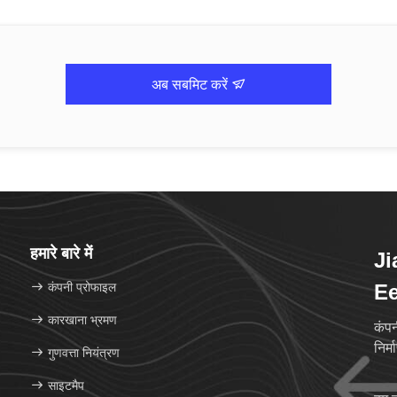
अब सबमिट करें
हमारे बारे में
J
कंपनी प्रोफाइल
Ee
कारखाना भ्रमण
कंपन
निर्
गुणवत्ता नियंत्रण
साइटमैप