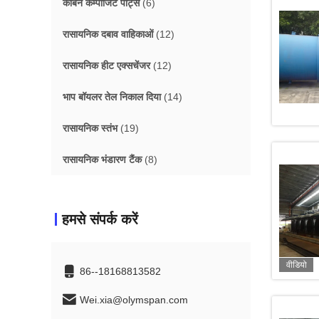
कार्बन कम्पोजिट पार्ट्स
(6)
रासायनिक दबाव वाहिकाओं
(12)
रासायनिक हीट एक्सचेंजर
(12)
भाप बॉयलर तेल निकाल दिया
(14)
रासायनिक स्तंभ
(19)
रासायनिक भंडारण टैंक
(8)
हमसे संपर्क करें
वीडियो
86--18168813582
Wei.xia@olymspan.com