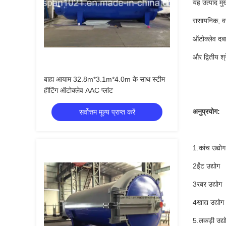
यह उत्पाद मु
रासायनिक, वस्
ऑटोक्लेव दबा
और द्वितीय श्
बाह्य आयाम 32.8m*3.1m*4.0m के साथ स्टीम
हीटिंग ऑटोक्लेव AAC प्लांट
अनुप्रयोग:
सर्वोत्तम मूल्य प्राप्त करें
1.
कांच उद्योग
2ईंट उद्योग
3रबर उद्योग
4खाद्य उद्योग
5.
लकड़ी उद्य