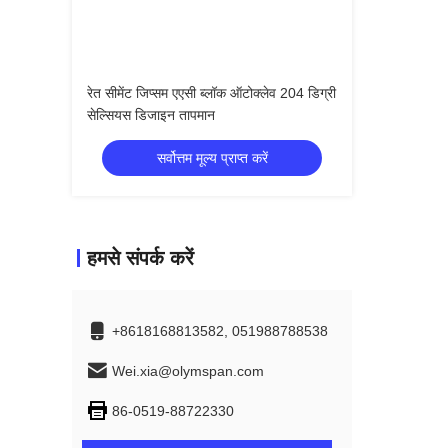
रेत सीमेंट जिप्सम एएसी ब्लॉक ऑटोक्लेव 204 डिग्री
सेल्सियस डिजाइन तापमान
सर्वोत्तम मूल्य प्राप्त करें
हमसे संपर्क करें
+8618168813582, 051988788538
Wei.xia@olymspan.com
86-0519-88722330