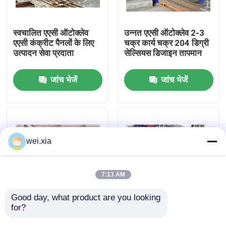
हमारे बारे में
स्वचालित एएसी ऑटोक्लेव
उन्नत एएसी ऑटोक्लेव 2-3
एएसी कंक्रीट पैनलों के लिए
चक्र कार्य चक्र 204 डिग्री
उत्पादन सेवा प्रदाता
सेल्सियस डिजाइन तापमान
कारखाने का दौरा
जांच भेजें
जांच भेजें
गुणवत्ता नियंत्रण
हमसे संपर्क करें
wei.xia
समाचार
7:13 AM
मामले
Good day, what product are you looking 
for?
बाह्य आयाम
AAC-1000 रेत सीमेंट
32.8m*3.1m*4.0m के
जिप्सम ईंट के लिए ऑटोक्लेव
AAC आटोक्लेव