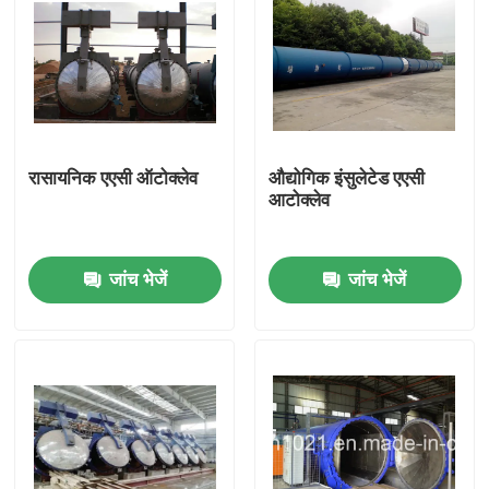
रासायनिक एएसी ऑटोक्लेव
औद्योगिक इंसुलेटेड एएसी
आटोक्लेव
जांच भेजें
जांच भेजें
घर
उत्पाद
वीडियो