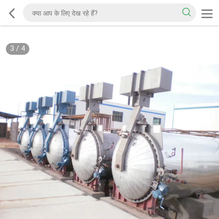
3
/
4