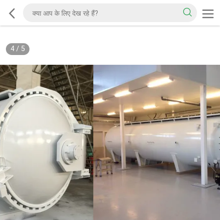
4
/
5