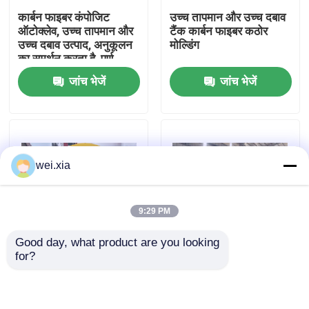
कार्बन फाइबर कंपोजिट
उच्च तापमान और उच्च दबाव
ऑटोक्लेव, उच्च तापमान और
टैंक कार्बन फाइबर कठोर
हमारे बारे में
उच्च दबाव उत्पाद, अनुकूलन
मोल्डिंग
का समर्थन करता है, पूर्ण
प्रणाली
जांच भेजें
जांच भेजें
कारखाने का दौरा
गुणवत्ता नियंत्रण
wei.xia
हमसे संपर्क करें
9:29 PM
समाचार
Good day, what product are you looking 
for?
मामले
विमानन ड्रोन कम्पोजिट
पूरी तरह से स्वचालित
ऑटोक्लेव
सिलिकॉन कार्बाइड बुलेटप्रूफ
सम्मिश्र ऑटोक्लेव
AAC आटोक्लेव