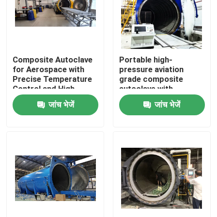
Composite Autoclave
Portable high-
for Aerospace with
pressure aviation
Precise Temperature
grade composite
Control and High-
autoclave with
Pressure Vessel for
advanced control
जांच भेजें
जांच भेजें
Consistent Curing
systems for UAV and
aerospace
applications
घर
उत्पाद
वीडियो