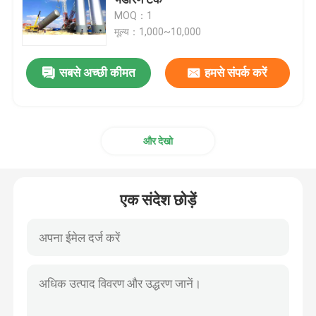
MOQ：1
मूल्य：1,000~10,000
समग्र आटोक्लेव
सबसे अच्छी कीमत
हमसे संपर्क करें
आटोक्लेव vulcanizing
टुकड़े टुकड़े में काँच आटोक्लेव
और देखो
ठोस आटोक्लेव
एक संदेश छोड़ें
औद्योगिक आटोक्लेव
लकड़ी आटोक्लेव
कार्बन फाइबर उत्पाद