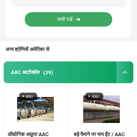
कार्बन कम्पोजिट पार्ट्स
रासायनिक दबाव वाहिकाओं
अन्य श्रेणियों अमेरिका से
रासायनिक हीट एक्सचेंजर
AAC आटोक्लेव
(39)
भाप बॉयलर तेल निकाल दिया
रासायनिक स्तंभ
रासायनिक भंडारण टैंक
औद्योगिक अछूता AAC
बड़े पैमाने पर भाप ईंट / AAC