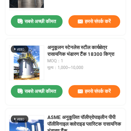
हमारे बारे में
सबसे अच्छी कीमत
हमसे संपर्क करें
कारखाने का दौरा
अनुकूलन स्टेनलेस स्टील कार्यक्षेत्र
गुणवत्ता नियंत्रण
रासायनिक भंडारण टैंक 18300 किग्रा
MOQ：1
मूल्य：1,000~10,000
हमसे संपर्क करें
समाचार
सबसे अच्छी कीमत
हमसे संपर्क करें
मामले
ASME अनुकूलित पॉलीप्रोपाइलीन पीपी
पॉलीविनाइल क्लोराइड प्लास्टिक रासायनिक
AAC आटोक्लेव
भंडारण टैंक