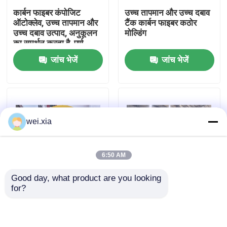
कार्बन फाइबर कंपोजिट
उच्च तापमान और उच्च दबाव
ऑटोक्लेव, उच्च तापमान और
टैंक कार्बन फाइबर कठोर
हमारे बारे में
उच्च दबाव उत्पाद, अनुकूलन
मोल्डिंग
का समर्थन करता है, पूर्ण
प्रणाली
जांच भेजें
जांच भेजें
कारखाने का दौरा
गुणवत्ता नियंत्रण
wei.xia
हमसे संपर्क करें
6:50 AM
समाचार
Good day, what product are you looking 
for?
मामले
विमानन ड्रोन कम्पोजिट
पूरी तरह से स्वचालित
ऑटोक्लेव
सिलिकॉन कार्बाइड बुलेटप्रूफ
सम्मिश्र ऑटोक्लेव
AAC आटोक्लेव