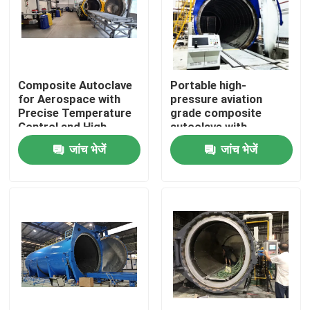
Composite Autoclave
Portable high-
for Aerospace with
pressure aviation
Precise Temperature
grade composite
Control and High-
autoclave with
Pressure Vessel for
advanced control
जांच भेजें
जांच भेजें
Consistent Curing
systems for UAV and
aerospace
applications
घर
उत्पाद
वीडियो