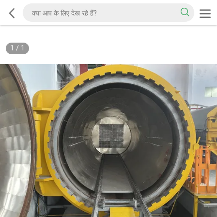
1
/
1