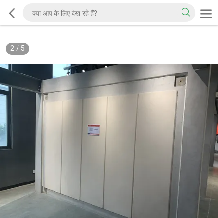
2
/
5