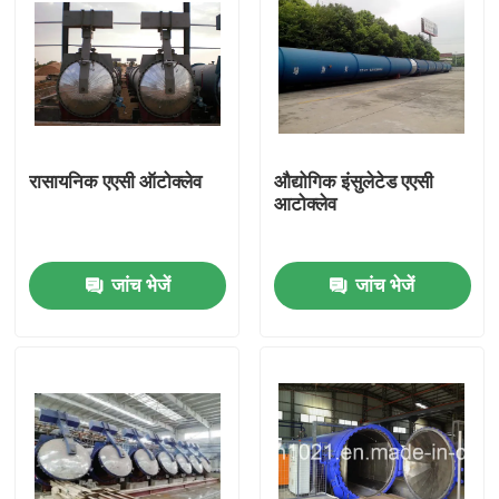
रासायनिक एएसी ऑटोक्लेव
औद्योगिक इंसुलेटेड एएसी
आटोक्लेव
जांच भेजें
जांच भेजें
घर
उत्पाद
वीडियो