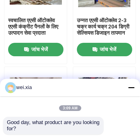
हमारे बारे में
स्वचालित एएसी ऑटोक्लेव
उन्नत एएसी ऑटोक्लेव 2-3
एएसी कंक्रीट पैनलों के लिए
चक्र कार्य चक्र 204 डिग्री
उत्पादन सेवा प्रदाता
सेल्सियस डिजाइन तापमान
कारखाने का दौरा
जांच भेजें
जांच भेजें
गुणवत्ता नियंत्रण
हमसे संपर्क करें
wei.xia
समाचार
3:09 AM
मामले
Good day, what product are you looking 
for?
बाह्य आयाम
AAC-1000 रेत सीमेंट
32.8m*3.1m*4.0m के
जिप्सम ईंट के लिए ऑटोक्लेव
AAC आटोक्लेव