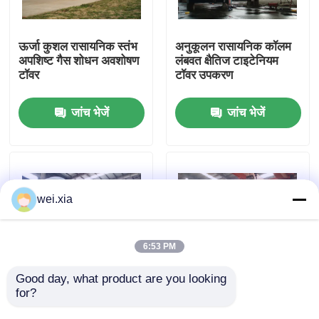
हमारे बारे में
ऊर्जा कुशल रासायनिक स्तंभ
अनुकूलन रासायनिक कॉलम
अपशिष्ट गैस शोधन अवशोषण
लंबवत क्षैतिज टाइटेनियम
टॉवर
टॉवर उपकरण
कारखाने का दौरा
जांच भेजें
जांच भेजें
गुणवत्ता नियंत्रण
हमसे संपर्क करें
wei.xia
समाचार
6:53 PM
मामले
Good day, what product are you looking 
for?
उच्च क्षमता वाले रासायनिक
एंटीकोर्सिव गंध रासायनिक
कॉलम अपशिष्ट गैस स्क्रबर
कॉलम डिस्पोजल वेट स्क्रबर
AAC आटोक्लेव