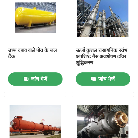
उच्च दबाव वाले पोत के जल
ऊर्जा कुशल रासायनिक स्तंभ
टैंक
अपशिष्ट गैस अवशोषण टॉवर
शुद्धिकरण
जांच भेजें
जांच भेजें
घर
उत्पाद
वीडियो