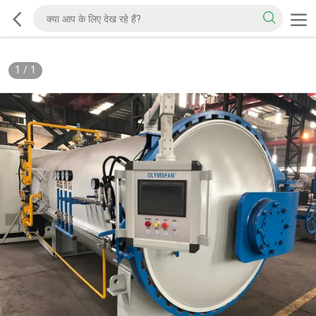
1
/
1