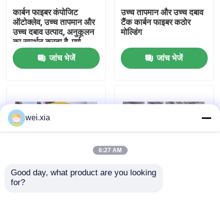
कार्बन फाइबर कंपोजिट
उच्च तापमान और उच्च दबाव
ऑटोक्लेव, उच्च तापमान और
टैंक कार्बन फाइबर कठोर
हमारे बारे में
उच्च दबाव उत्पाद, अनुकूलन
मोल्डिंग
का समर्थन करता है, पूर्ण
प्रणाली
जांच भेजें
जांच भेजें
कारखाने का दौरा
गुणवत्ता नियंत्रण
wei.xia
हमसे संपर्क करें
6:27 AM
समाचार
Good day, what product are you looking 
for?
मामले
विमानन ड्रोन कम्पोजिट
पूरी तरह से स्वचालित
ऑटोक्लेव
सिलिकॉन कार्बाइड बुलेटप्रूफ
सम्मिश्र ऑटोक्लेव
AAC आटोक्लेव