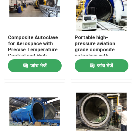
Composite Autoclave
Portable high-
for Aerospace with
pressure aviation
Precise Temperature
grade composite
Control and High-
autoclave with
Pressure Vessel for
advanced control
जांच भेजें
जांच भेजें
Consistent Curing
systems for UAV and
aerospace
applications
घर
उत्पाद
वीडियो