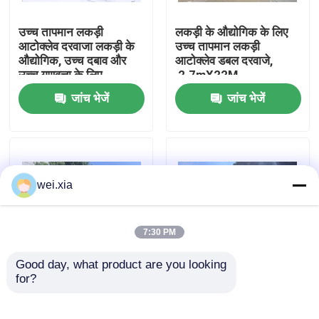
उच्च तापमान लकड़ी
लकड़ी के औद्योगिक के लिए
हमारे बारे में
आटोक्लेव दरवाजा लकड़ी के
उच्च तापमान लकड़ी
औद्योगिक, उच्च दबाव और
आटोक्लेव डबल दरवाजे,
उच्च गुणवत्ता के लिए
,2.7mX22M
कारखाने का दौरा
जांच भेजें
जांच भेजें
गुणवत्ता नियंत्रण
हमसे संपर्क करें
wei.xia
समाचार
7:30 PM
Good day, what product are you looking 
मामले
for?
सुरक्षा इंटरलॉक के साथ
2.0X12M High
लकड़ी आटोक्लेव, स्वत:
Pressure Autoclave
नियंत्रण उच्च तापमान और
Wood Dipping
AAC आटोक्लेव