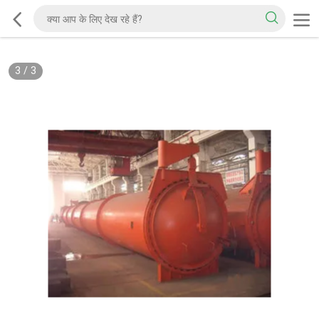
3
/
3