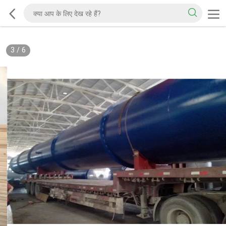
3
/
6