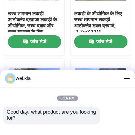
उच्च तापमान लकड़ी
लकड़ी के औद्योगिक के लिए
हमारे बारे में
आटोक्लेव दरवाजा लकड़ी के
उच्च तापमान लकड़ी
औद्योगिक, उच्च दबाव और
आटोक्लेव डबल दरवाजे,
उच्च गुणवत्ता के लिए
,2.7mX22M
कारखाने का दौरा
जांच भेजें
जांच भेजें
गुणवत्ता नियंत्रण
हमसे संपर्क करें
wei.xia
समाचार
5:16 PM
Good day, what product are you looking 
मामले
for?
सुरक्षा इंटरलॉक के साथ
2.0X12M High
लकड़ी आटोक्लेव, स्वत:
Pressure Autoclave
नियंत्रण उच्च तापमान और
Wood Dipping
AAC आटोक्लेव