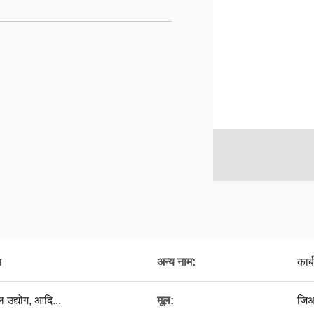
ा
अन्य नाम:
कार्
 उद्योग, आदि...
मूल:
जिआ