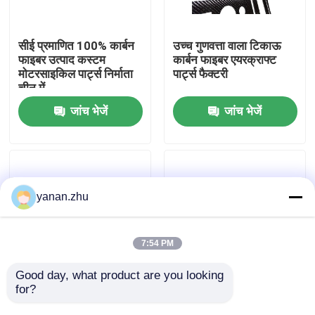
हमारे बारे में
सीई प्रमाणित 100% कार्बन
उच्च गुणवत्ता वाला टिकाऊ
फाइबर उत्पाद कस्टम
कार्बन फाइबर एयरक्राफ्ट
मोटरसाइकिल पार्ट्स निर्माता
पार्ट्स फैक्टरी
कारखाने का दौरा
चीन में
जांच भेजें
जांच भेजें
गुणवत्ता नियंत्रण
हमसे संपर्क करें
yanan.zhu
समाचार
7:54 PM
मामले
Good day, what product are you looking 
for?
कार्बन फाइबर उत्पाद कार्बन
कार्बन फाइबर उत्पाद बनाने
फाइबर से भरे उत्पाद उच्च
वाली हॉट प्रेस सीएनसी कटिंग
AAC आटोक्लेव