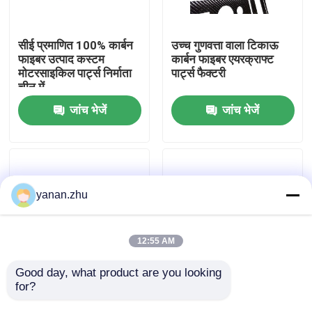
हमारे बारे में
सीई प्रमाणित 100% कार्बन
उच्च गुणवत्ता वाला टिकाऊ
फाइबर उत्पाद कस्टम
कार्बन फाइबर एयरक्राफ्ट
मोटरसाइकिल पार्ट्स निर्माता
पार्ट्स फैक्टरी
कारखाने का दौरा
चीन में
जांच भेजें
जांच भेजें
गुणवत्ता नियंत्रण
हमसे संपर्क करें
yanan.zhu
समाचार
12:55 AM
मामले
Good day, what product are you looking 
for?
कार्बन फाइबर उत्पाद कार्बन
कार्बन फाइबर उत्पाद बनाने
फाइबर से भरे उत्पाद उच्च
वाली हॉट प्रेस सीएनसी कटिंग
AAC आटोक्लेव