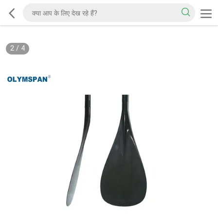
2
/
4