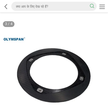
3
/
4