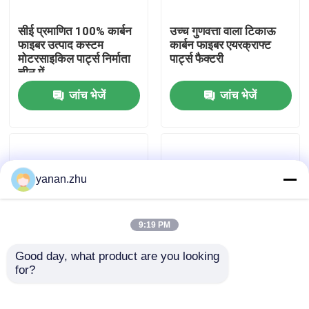
सीई प्रमाणित 100% कार्बन
उच्च गुणवत्ता वाला टिकाऊ
हमारे बारे में
फाइबर उत्पाद कस्टम
कार्बन फाइबर एयरक्राफ्ट
मोटरसाइकिल पार्ट्स निर्माता
पार्ट्स फैक्टरी
चीन में
कारखाने का दौरा
जांच भेजें
जांच भेजें
गुणवत्ता नियंत्रण
हमसे संपर्क करें
yanan.zhu
समाचार
9:19 PM
Good day, what product are you looking 
मामले
for?
कार्बन फाइबर उत्पाद कार्बन
कार्बन फाइबर उत्पाद बनाने
फाइबर से भरे उत्पाद उच्च
वाली हॉट प्रेस सीएनसी कटिंग
तापमान
OEM डिजाइन
AAC आटोक्लेव