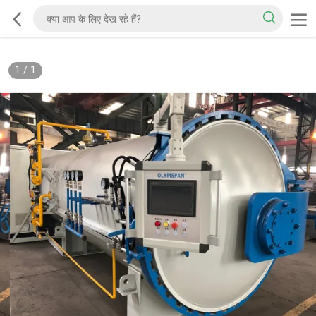
1
/
1