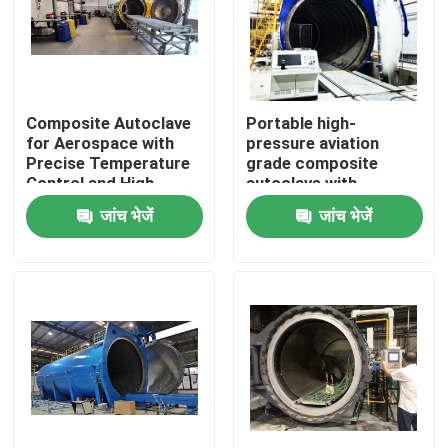
Composite Autoclave
Portable high-
for Aerospace with
pressure aviation
Precise Temperature
grade composite
Control and High-
autoclave with
Pressure Vessel for
advanced control
जांच भेजें
जांच भेजें
Consistent Curing
systems for UAV and
aerospace
applications
घर
उत्पाद
वीडियो