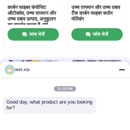
कार्बन फाइबर कंपोजिट
उच्च तापमान और उच्च दबाव
ऑटोक्लेव, उच्च तापमान और
टैंक कार्बन फाइबर कठोर
हमारे बारे में
उच्च दबाव उत्पाद, अनुकूलन
मोल्डिंग
का समर्थन करता है, पूर्ण
प्रणाली
जांच भेजें
जांच भेजें
कारखाने का दौरा
गुणवत्ता नियंत्रण
wei.xia
हमसे संपर्क करें
11:35 PM
समाचार
Good day, what product are you looking 
for?
मामले
विमानन ड्रोन कम्पोजिट
पूरी तरह से स्वचालित
ऑटोक्लेव
सिलिकॉन कार्बाइड बुलेटप्रूफ
सम्मिश्र ऑटोक्लेव
AAC आटोक्लेव