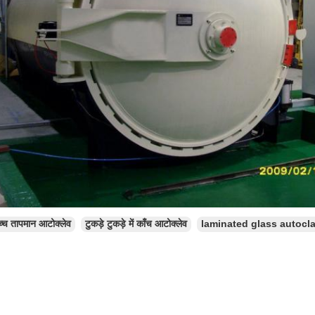
च्च तापमान आटोक्लेव
टुकड़े टुकड़े में काँच आटोक्लेव
laminated glass autocl