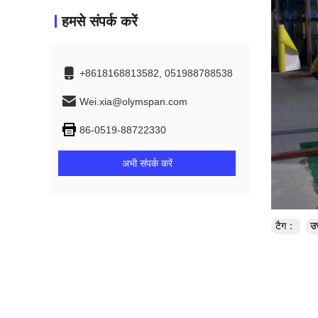
हमसे संपर्क करें
+8618168813582, 051988788538
Wei.xia@olymspan.com
86-0519-88722330
अभी संपर्क करें
टैग：
उ