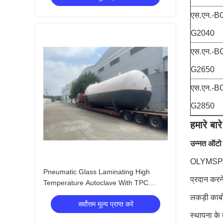
एस.एन.-B
G2040
एस.एन.-B
G2650
एस.एन.-B
G2850
हमारे बारे 
उन्नत ऑटो स
OLYMSPAN 
Pneumatic Glass Laminating High
प्रदान करने
Temperature Autoclave With TPC
Control System And Wind Guiding
लकड़ी कार्
सर्वोत्तम मूल्य प्राप्त करें
Groove Sieve
स्थापना के