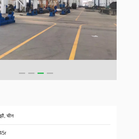
गझौ, चीन
45r