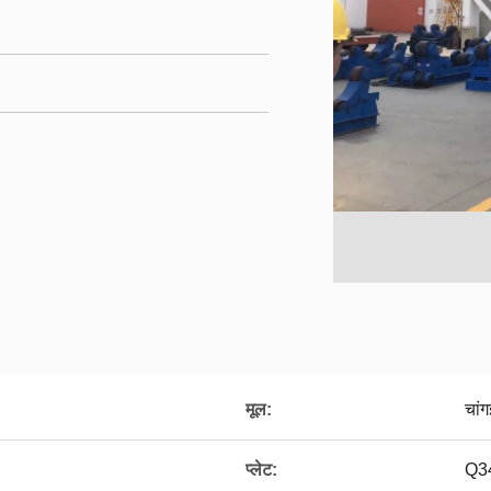
मूल:
चां
प्लेट:
Q3