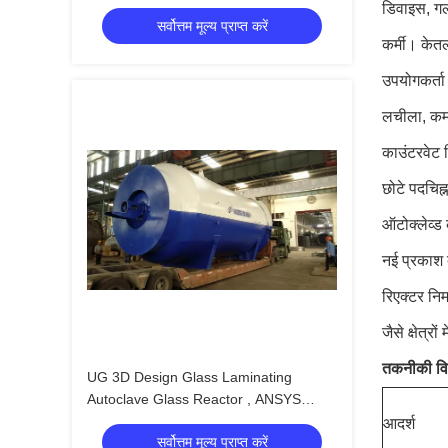
के साथ
डिवाइस, गल
सर्वोत्तम मूल्य प्राप्त करें
कर्मी। केत
उपयोगकर्ता
लचीला, कम
काउंटरवेट ड
छोटे पदचिह्
ऑटोक्लेव्ड
नई प्रकाश 
रिएक्टर
निर
जैसे क्षेत्रों
तकनीकी विन
UG 3D Design Glass Laminating
Autoclave Glass Reactor , ANSYS
Finite Element Analysis
आदर्श
सर्वोत्तम मूल्य प्राप्त करें