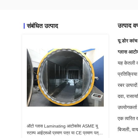
उत्पाद वर
संबंधित उत्पाद
यू डोर कां
ग्लास आटोक
यह केतली वा
प्रतिक्रिया
रबर उत्पादो
दवा, रासाय
उपयोगकर्ता
एक त्वरित 
ऑटो ग्लास Laminating आटोक्लेव ASME यू
बिजली, वाय
स्टाम्प आईएसओ प्रमाण पत्र या CE प्रमाण पत्र