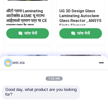
ऑटो ग्लास Laminating
UG 3D Design Glass
हमारे बारे में
आटोक्लेव ASME यू स्टाम्प
Laminating Autoclave
आईएसओ प्रमाण पत्र या CE
Glass Reactor , ANSYS
प्रमाण पत्र के साथ
Finite Element
कारखाने का दौरा
Analysis
जांच भेजें
जांच भेजें
गुणवत्ता नियंत्रण
हमसे संपर्क करें
wei.xia
समाचार
7:54 AM
Good day, what product are you looking 
मामले
for?
Pneumatic Glass
Pneumatic Glass
Laminating High
Laminating Autoclave
Temperature
Glass Reactor With
AAC आटोक्लेव