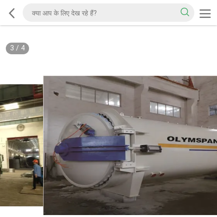
3
/
4