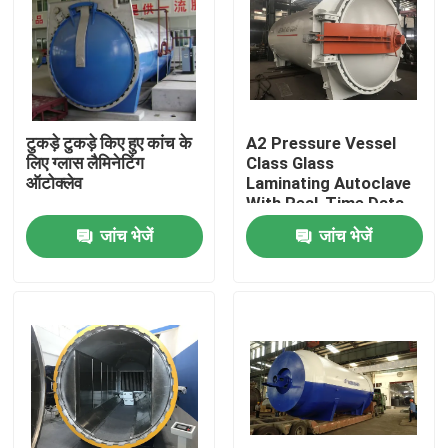
टुकड़े टुकड़े किए हुए कांच के
A2 Pressure Vessel
लिए ग्लास लैमिनेटिंग
Class Glass
ऑटोक्लेव
Laminating Autoclave
With Real-Time Data
Monitoring
जांच भेजें
जांच भेजें
घर
उत्पाद
वीडियो