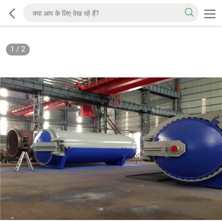
1
/
2