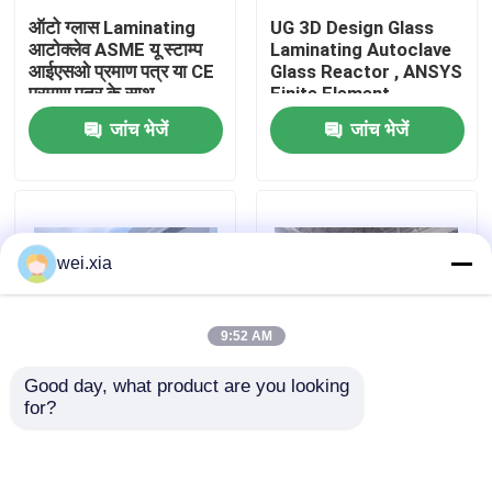
ऑटो ग्लास Laminating
UG 3D Design Glass
आटोक्लेव ASME यू स्टाम्प
Laminating Autoclave
हमारे बारे में
आईएसओ प्रमाण पत्र या CE
Glass Reactor , ANSYS
प्रमाण पत्र के साथ
Finite Element
Analysis
जांच भेजें
जांच भेजें
कारखाने का दौरा
गुणवत्ता नियंत्रण
wei.xia
हमसे संपर्क करें
9:52 AM
समाचार
Good day, what product are you looking 
for?
मामले
Pneumatic Glass
Pneumatic Glass
Laminating High
Laminating Autoclave
Temperature
Glass Reactor With
Autoclave With TPC
TPC Control System
AAC आटोक्लेव