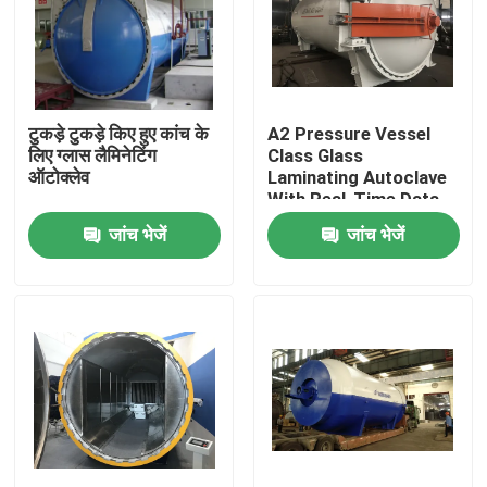
टुकड़े टुकड़े किए हुए कांच के
A2 Pressure Vessel
लिए ग्लास लैमिनेटिंग
Class Glass
ऑटोक्लेव
Laminating Autoclave
With Real-Time Data
Monitoring
जांच भेजें
जांच भेजें
घर
उत्पाद
वीडियो