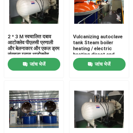
2 * 3 M स्वचालित दबाव
Vulcanizing autoclave
आटोक्लेव पीएलसी प्रणाली
tank Steam boiler
और बेलनाकार और एकल ड्रम
heating / electric
संरचना ग्लास आटोक्लेव
heating direct and
indirect steam heating
जांच भेजें
जांच भेजें
घर
उत्पाद
वीडियो