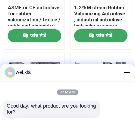
ASME or CE autoclave
1.2*5M steam Rubber
for rubber
Vulcanizing Autoclave
हमारे बारे में
vulcanization / textile /
, industrial autoclave
cable and chemistry
hydraulic pressure
industries
जांच भेजें
जांच भेजें
कारखाने का दौरा
गुणवत्ता नियंत्रण
wei.xia
हमसे संपर्क करें
4:32 AM
समाचार
Good day, what product are you looking 
for?
मामले
Rubber Vulcanizing
Rubber Vulcanizing
Autoclave With Safety
Autoclave Rubber
Interlock , Automatic
Autoclave Composite
Control High
Autoclave With Safety
AAC आटोक्लेव