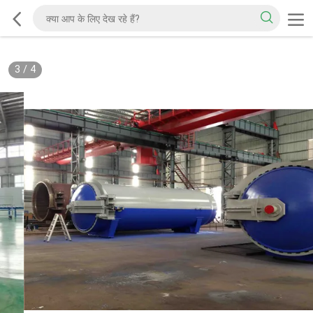
3
/
4